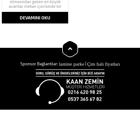
olmasından gelen en büyük
avantajı mekan içerisinde bir
bütüncüllük oluşturmaları ve
estetik anlamda göze hoş
DEVAMINI OKU
gelen, rahatsız edici yanları
bulunmayan bir görüntüsünün
olmasıdır. Pratikte ise lamine
parkeler uygulaması hem çok
kolay hem de uygulandıktan
sonra uzun süre...
lamine parke
Çim halı fiyatları
Sponsor Bağlantılar:
|