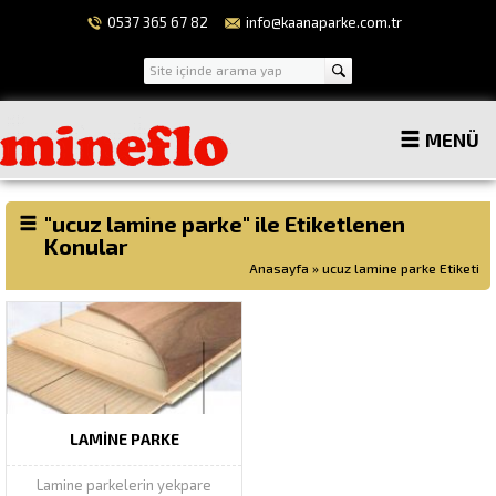
0537 365 67 82
info@kaanaparke.com.tr
MENÜ
"ucuz lamine parke" ile Etiketlenen
Konular
Anasayfa
»
ucuz lamine parke Etiketi
LAMINE PARKE
Lamine parkelerin yekpare