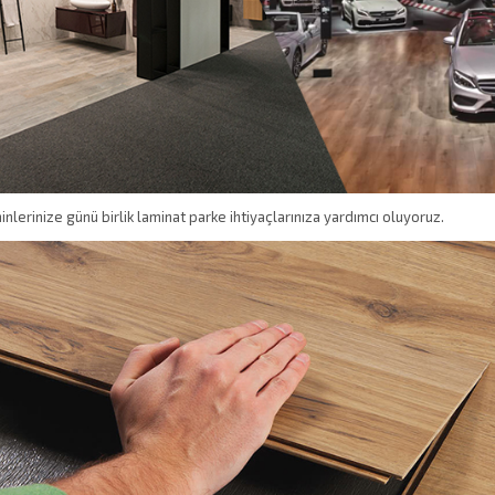
inlerinize günü birlik laminat parke ihtiyaçlarınıza yardımcı oluyoruz.