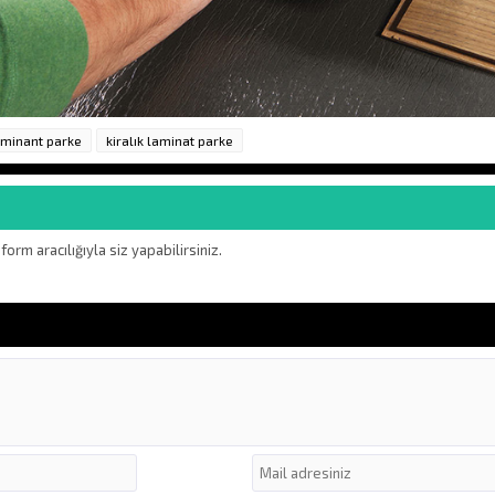
laminant parke
kiralık laminat parke
rm aracılığıyla siz yapabilirsiniz.