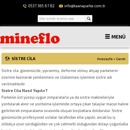
0537 365 67 82
info@kaanaparke.com.tr
MENÜ
SISTRE CILA
Anasayfa
»
Genel
Sistre cila günümüzde, yıpranmış, deforme olmuş ahşap parkelerin
üzerinin kazınarak yenilenmesi ve cilalanması işlemine sistre adı
verilmektedir.
Sistre Cila Nasıl Yapılır?
Parkenin üst yüzeyi uygun zımparalarla ya da sistre makineleriyle
yontularak alınır ve yontulma işleminde ortaya çıkan talaşlar macun haline
getirilerek zımparalama sırasında oluşan boşluklara doldurulur. Sistre
günümüzde profesyonel ustalar tarafından elle yapılır, ancak bu iş
oldukça uzun sürdüğünden ve çok zahmetli olduğundan dolayı çoğunlukla