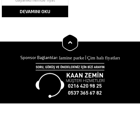
dayanıklı hemde fiyat
bakımından uygun bir
malzemedir. Bu yüzden bir çok
DEVAMINI OKU
kişi tarafından tercih sebebi
olmuştur. Farklı modelleri ile
zemine estetik görünüm
vermekte olan mineflo sudan
ve nemden etkilenmemektedir.
Fakat işçilik ve...
lamine parke
Çim halı fiyatları
Sponsor Bağlantılar:
|