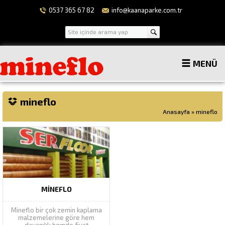
0537 365 67 82
info@kaanaparke.com.tr
MENÜ
mineflo
Anasayfa
»
mineflo
MINEFLO
Mineflo bir çok zemin kaplama
malzemelerine göre hem